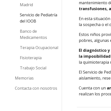
mantenimiento de
Madrid
transfusiones, a
Servicio de Pediatría
En esta situación
del IOOB
la sospecha o el 
Banco de
Estos niños prov
Medicamentos
pobres, algunas e
Terapia Ocupacional
El diagnóstico 
la imposibilida
Fisioterapia
la quimioterapia 
Trabajo Social
El Servicio de Pe
Memorias
aislamiento, rese
Cuenta con un 
a
Contacta con nosotros
realizan los pro