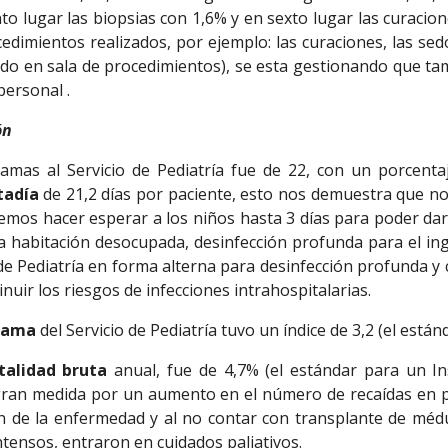
nto lugar las biopsias con 1,6% y en sexto lugar las curac
cedimientos realizados, por ejemplo: las curaciones, las se
ado en sala de procedimientos), se esta gestionando que ta
personal .
ón
camas al Servicio de Pediatría fue de 22, con un porcent
tadía
de 21,2 días por paciente, esto nos demuestra que n
emos hacer esperar a los niños hasta 3 días para poder da
da habitación desocupada, desinfección profunda para el in
 de Pediatría en forma alterna para desinfección profunda y cu
inuir los riesgos de infecciones intrahospitalarias.
cama
del Servicio de Pediatría tuvo un índice de 3,2 (el están
talidad bruta
anual, fue de 4,7% (el estándar para un In
gran medida por un aumento en el número de recaídas en 
n de la enfermedad y al no contar con transplante de médu
tensos, entraron en cuidados paliativos.