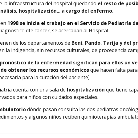
 la infraestructura del hospital quedando 
el resto de pos
nálisis, hospitalización... a cargo del enfermo.
 en 
1998 se inicia el trabajo en el Servicio de Pediatría d
diagnóstico dfe cáncer, se acercaban al Hospital.
ienen de los departamentos de 
Beni, Pando, Tarija y del p
n la indigencia, sin recursos culturales, de procedencia cam
y pronóstico de la enfermedad significan para ellos un 
d de obtener los recursos económicos
 que hacen falta para
necesaria para la curación del paciente).
diatría cuenta con una sala de 
hospitalización 
que tiene cap
rvados para niños con cuidados especiales.
mbulatorio
 dónde pasan consulta las dos pediatras oncóloga
cedimientos y algunos niños reciben quimioterapias ambulato