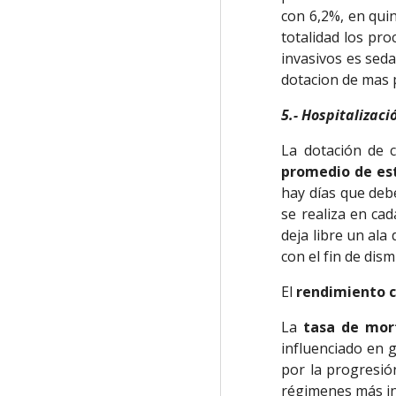
con 6,2%, en qui
totalidad los pro
invasivos es sed
dotacion de mas 
5.- Hospitalizaci
La dotación de 
promedio de es
hay días que deb
se realiza en ca
deja libre un ala
con el fin de dism
El
rendimiento 
La
tasa de mor
influenciado en 
por la progresió
régimenes más in